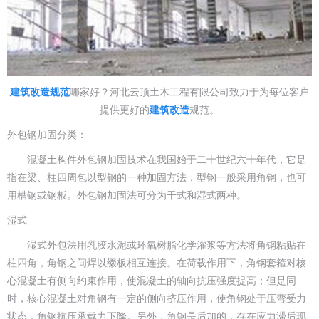
建筑改造规范
哪家好？河北云顶土木工程有限公司致力于为每位客户
提供更好的
建筑改造
规范。
外包钢加固分类：
混凝土构件外包钢加固技术在我国始于二十世纪六十年代，它是
指在梁、柱四周包以型钢的一种加固方法，型钢一般采用角钢，也可
用槽钢或钢板。外包钢加固法可分为干式和湿式两种。
湿式
湿式外包法用乳胶水泥或环氧树脂化学灌浆等方法将角钢粘贴在
柱四角，角钢之间焊以缀板相互连接。在荷载作用下，角钢套箍对核
心混凝土有侧向约束作用，使混凝土的轴向抗压强度提高；但是同
时，核心混凝土对角钢有一定的侧向挤压作用，使角钢处于压弯受力
状态，角钢抗压承载力下降。另外，角钢是后加的，存在应力滞后现