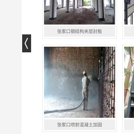
张家口钢结构夹层封板
钢结构夹层是在楼层净高过高的住
钢
宅、办公楼、厂房、场馆等建筑的楼
调
层中采用搭建钢结构组合楼板的形
抗
式，使--层变为两层,即合理的利用空
减
间增加使用的面积,又不会对原件的...
性
受.
张家口喷射混凝土加固