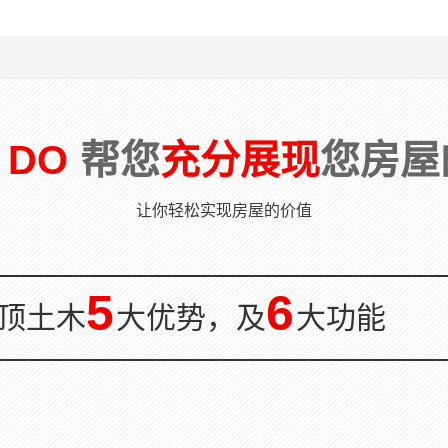
台是房屋结构中的重要构件之一，
泳池的建成，会导致楼板承载力不
是人们居住当中的主要活动场所，
足，这就需要针对游泳池进行加固！
多数的阳台均为悬挑构件，安全极
主要施工方法包括压密注浆、裂缝灌
重要 。由于地震原因及使用过程当
浆、做柔性防水层、植筋等。亦可以
堆载影响许多阳台发生损坏，而...
采用叠合板，在游泳池附件的梁柱截
面...
 DO
帮您
充分展现
您房屋
让你轻松实现房屋的价值
5
6
顶土木
大优势，及
大功能