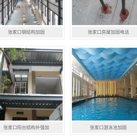
张家口钢结构加固
张家口房屋加固电话
结构加固加设支撑以增加刚度，或
植筋是指在混凝土梁、板、柱、墙体
整结构的自振频率，以提高结构的
等基材上钻孔，待清孔完毕，丙酮清
震性能。增设支撑或辅助杆件，以
洗后注入高强植筋胶，再插入钢筋，
少构件的长细比，提高构件稳定
胶固后将钢筋与基材粘接为一体，是
。重点加强某一构件的刚度，以承
加固补强行业较常用的一种建筑技
..
术...
张家口阳台结构补强加
张家口游泳池加固