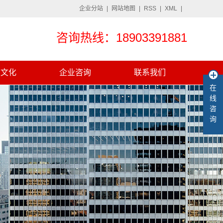
企业分站
|
网站地图
|
RSS
|
XML
|
咨询热线：18903391881
业文化
企业咨询
联系我们
在
线
咨
询