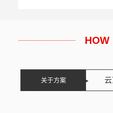
近年来国内外喷射混凝土技术以它简
阳
便的工艺，独特的效应，经济的造
也
价，广阔的用途，在建筑工程领域内
大
展示出旺盛的生命力。在砌体墙体开
为
裂加固、砖混结构加层墙体加固（学
中
校...
HOW
云
关于方案