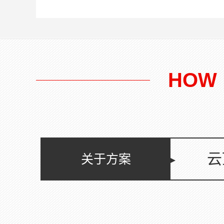
近年来国内外喷射混凝土技术以它简
阳
便的工艺，独特的效应，经济的造
也
价，广阔的用途，在建筑工程领域内
大
展示出旺盛的生命力。在砌体墙体开
为
裂加固、砖混结构加层墙体加固（学
中
校...
HOW
云
关于方案