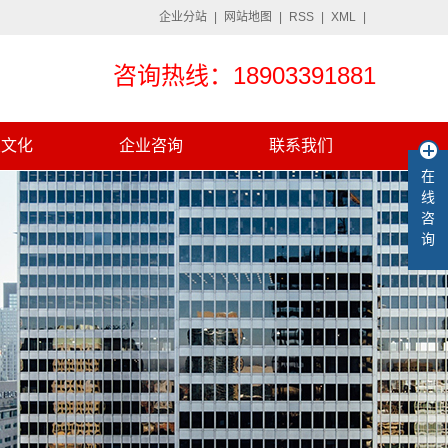
企业分站
|
网站地图
|
RSS
|
XML
|
咨询热线：18903391881
业文化
企业咨询
联系我们
在
线
咨
询