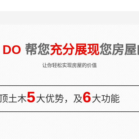
台是房屋结构中的重要构件之一，
泳池的建成，会导致楼板承载力不
是人们居住当中的主要活动场所，
足，这就需要针对游泳池进行加固！
多数的阳台均为悬挑构件，安全极
主要施工方法包括压密注浆、裂缝灌
重要 。由于地震原因及使用过程当
浆、做柔性防水层、植筋等。亦可以
堆载影响许多阳台发生损坏，而...
采用叠合板，在游泳池附件的梁柱截
面...
 DO
帮您
充分展现
您房屋
让你轻松实现房屋的价值
5
6
顶土木
大优势，及
大功能