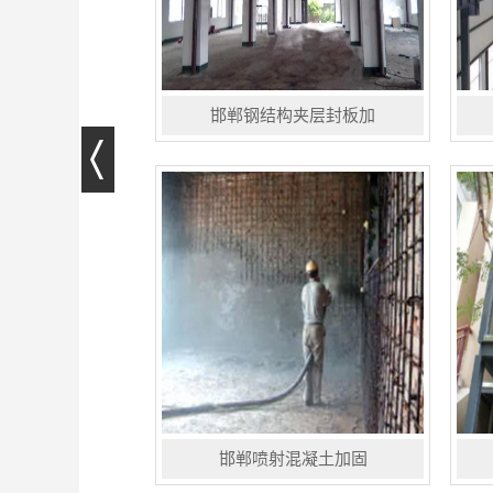
邯郸钢结构夹层封板加
钢结构夹层是在楼层净高过高的住
钢
宅、办公楼、厂房、场馆等建筑的楼
调
层中采用搭建钢结构组合楼板的形
抗
式，使--层变为两层,即合理的利用空
减
间增加使用的面积,又不会对原件的...
性
受.
邯郸喷射混凝土加固