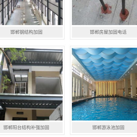
邯郸钢结构加固
邯郸房屋加固电话
结构加固加设支撑以增加刚度，或
植筋是指在混凝土梁、板、柱、墙体
整结构的自振频率，以提高结构的
等基材上钻孔，待清孔完毕，丙酮清
震性能。增设支撑或辅助杆件，以
洗后注入高强植筋胶，再插入钢筋，
少构件的长细比，提高构件稳定
胶固后将钢筋与基材粘接为一体，是
。重点加强某一构件的刚度，以承
加固补强行业较常用的一种建筑技
..
术...
邯郸阳台结构补强加固
邯郸游泳池加固