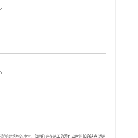
5
0
影响建筑物的净空，但同样存在施工的湿作业时间长的缺点;适用