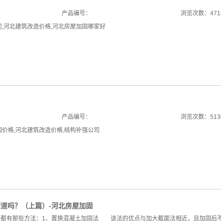
产品编号：
浏览次数：471
司
,
河北建筑改造价格
,
河北房屋加固哪家好
产品编号：
浏览次数：513
固价格
,
河北建筑改造价格
,
结构补强公司
道吗？（上篇）-河北房屋加固
固都有那些方法：1、置换混凝土加固法 该法的优点与加大截面法相近，且加固后不